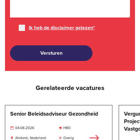
Ik heb de disclaimer gelezen
*
Gerelateerde vacatures
Senior Beleidsadviseur Gezondheid
Vergu
Projec
Vastg
04-08-2026
HBO


Almkerk, Nederland
Overig

