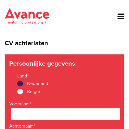
CV achterlaten
Persoonlijke gegevens:
Land
*
Nederland
België
Voornaam
*
Achternaam
*