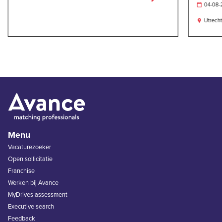
04-08

Utrecht

Menu
Vacaturezoeker
Open sollicitatie
Franchise
Werken bij Avance
MyDrives assessment
Executive search
Feedback