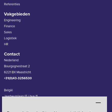
Referenties
Vakgebieden
Engineering
Finance
Sales
Logistiek
HR
Contact
Nederland
Bourgognestraat 2
6221 BX Maastricht
+31(0)43-3256530
België
Jaarbeurslaan 17 / bus 11
3600 Genk
+32(0)11-240830