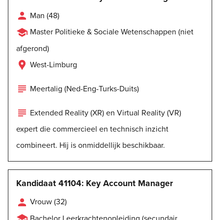

Man (48)

Master Politieke & Sociale Wetenschappen (niet
afgerond)

West-Limburg

Meertalig (Ned-Eng-Turks-Duits)

Extended Reality (XR) en Virtual Reality (VR)
expert die commercieel en technisch inzicht
combineert. Hij is onmiddellijk beschikbaar.
Kandidaat 41104: Key Account Manager

Vrouw (32)

Bachelor Leerkrachtenopleiding (secundair