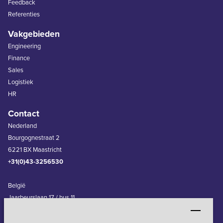
Feedback
Referenties
Vakgebieden
Engineering
Finance
Sales
Logistiek
HR
Contact
Nederland
Bourgognestraat 2
6221 BX Maastricht
+31(0)43-3256530
België
Jaarbeurslaan 17 / bus 11
3600 Genk
+32(0)11-240830