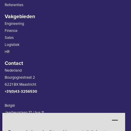
Referenties
Vakgebieden
Engineering
Finance
Sales
Logistiek
HR
Contact
Nederland
Bourgognestraat 2
6221 BX Maastricht
+31(0)43-3256530
België
Jaarbeurslaan 17 / bus 11
3600 Genk
+32(0)11-240830