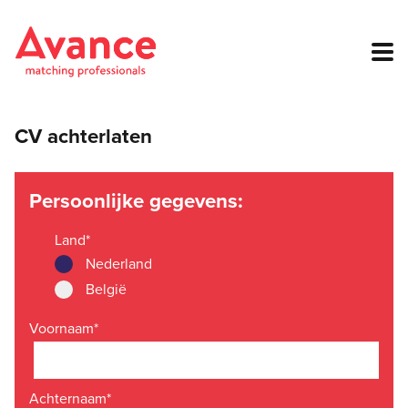
CV achterlaten
Persoonlijke gegevens:
Land
*
Nederland
België
Voornaam
*
Achternaam
*