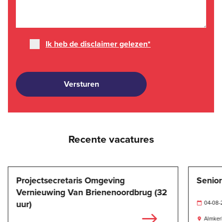
Ik heb de disclaimer gelezen
*
Recente vacatures
Projectsecretaris Omgeving
Senior
Vernieuwing Van Brienenoordbrug (32
uur)
04-08

Almker
