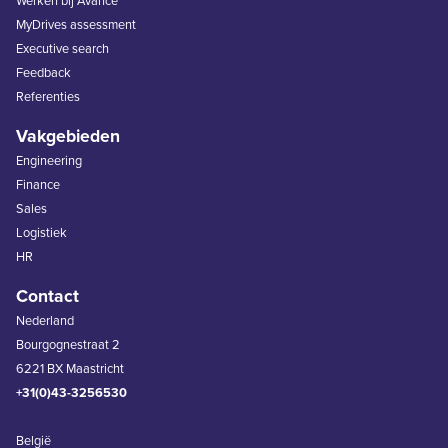
Werken bij Avance
MyDrives assessment
Executive search
Feedback
Referenties
Vakgebieden
Engineering
Finance
Sales
Logistiek
HR
Contact
Nederland
Bourgognestraat 2
6221 BX Maastricht
+31(0)43-3256530
België