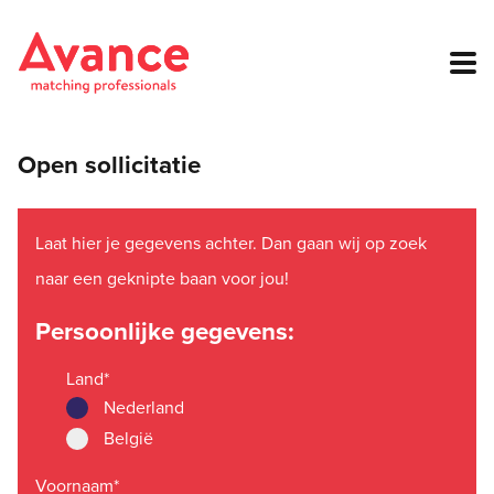
Open sollicitatie
Laat hier je gegevens achter. Dan gaan wij op zoek
naar een geknipte baan voor jou!
Persoonlijke gegevens:
Land
*
Nederland
België
Voornaam
*