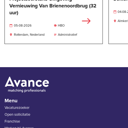
Vernieuwing Van Brienenoordbrug (32
uur)
04-08

Almker

05-08-2026
HBO


Rotterdam, Nederland
Administratief


Menu
Vacaturezoeker
Open sollicitatie
Franchise