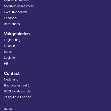
Werken bij Avance
MyDrives assessment
Executive search
Feedback
Referenties
Vakgebieden
Engineering
Finance
Sales
Logistiek
HR
Contact
Nederland
Bourgognestraat 2
6221 BX Maastricht
+31(0)43-3256530
België