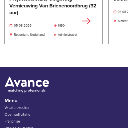
Vernieuwing Van Brienenoordbrug (32
uur)
04-08

Almker

05-08-2026
HBO


Rotterdam, Nederland
Administratief


Menu
Vacaturezoeker
Open sollicitatie
Franchise