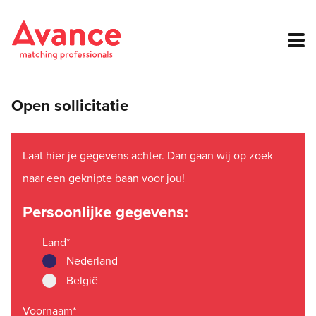
Open sollicitatie
Laat hier je gegevens achter. Dan gaan wij op zoek
naar een geknipte baan voor jou!
Persoonlijke gegevens:
Land
*
Nederland
België
Voornaam
*