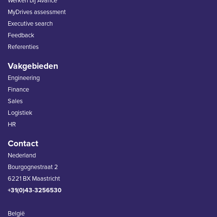
Werken bij Avance
MyDrives assessment
Executive search
Feedback
Referenties
Vakgebieden
Engineering
Finance
Sales
Logistiek
HR
Contact
Nederland
Bourgognestraat 2
6221 BX Maastricht
+31(0)43-3256530
België