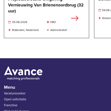
Vernieuwing Van Brienenoordbrug (32
uur)
04-08

Almker

05-08-2026
HBO


Rotterdam, Nederland
Administratief


Menu
Vacaturezoeker
Open sollicitatie
Franchise