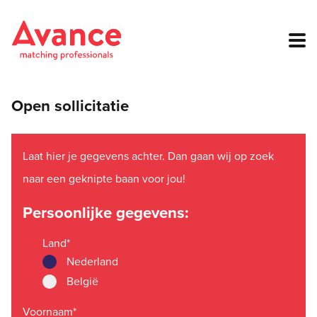
Open sollicitatie
Laat hier je gegevens achter. Dan gaan wij op zoek
naar een geknipte baan voor jou!
Persoonlijke gegevens:
Land
*
Nederland
België
Voornaam
*