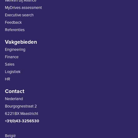
Werken bij Avance
MyDrives assessment
Executive search
Feedback
Referenties
Vakgebieden
Engineering
Finance
Sales
Logistiek
HR
Contact
Nederland
Bourgognestraat 2
6221 BX Maastricht
+31(0)43-3256530
België