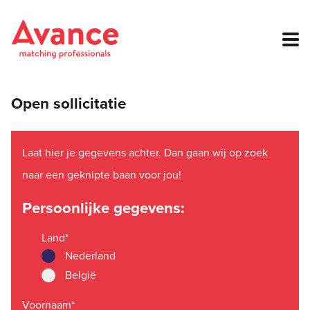
Open sollicitatie
Laat hier je gegevens achter. Dan gaan wij op zoek
naar een geknipte baan voor jou!
Persoonlijke gegevens:
Land
*
Nederland
België
Voornaam
*