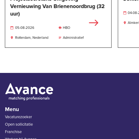
Vernieuwing Van Brienenoordbrug (32
uur)
04-08

Almker

05-08-2026
HBO


Rotterdam, Nederland
Administratief


Menu
Vacaturezoeker
Open sollicitatie
Franchise