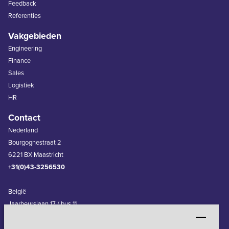
Feedback
Referenties
Vakgebieden
Engineering
Finance
Sales
Logistiek
HR
Contact
Nederland
Bourgognestraat 2
6221 BX Maastricht
+31(0)43-3256530
België
Jaarbeurslaan 17 / bus 11
3600 Genk
+32(0)11-240830