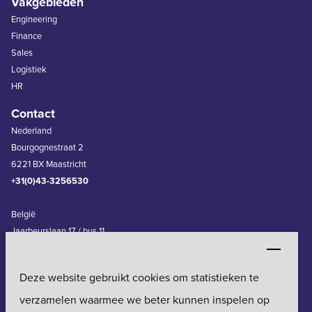
Vakgebieden
Engineering
Finance
Sales
Logistiek
HR
Contact
Nederland
Bourgognestraat 2
6221 BX Maastricht
+31(0)43-3256530
België
Jaarbeurslaan 17 / bus 11
3600 Genk
+32(0)11-240830
Deze website gebruikt cookies om statistieken te
Erkenningsnummer 0732\BUO
Vestigingen
verzamelen waarmee we beter kunnen inspelen op