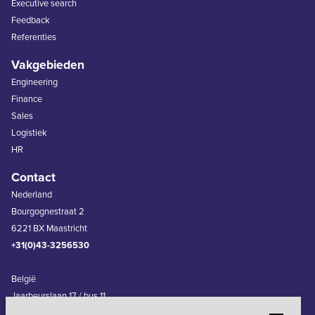
Executive search
Feedback
Referenties
Vakgebieden
Engineering
Finance
Sales
Logistiek
HR
Contact
Nederland
Bourgognestraat 2
6221 BX Maastricht
+31(0)43-3256530
België
Jaarbeurslaan 17 / bus 11
3600 Genk