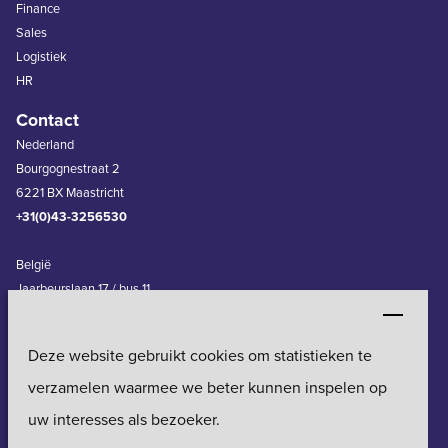
Finance
Sales
Logistiek
HR
Contact
Nederland
Bourgognestraat 2
6221 BX Maastricht
+31(0)43-3256530
België
Jaarbeurslaan 17 / bus 11
3600 Genk
+32(0)11-240830
Deze website gebruikt cookies om statistieken te
Erkenningsnummer 0732\BUO
Vestigingen
verzamelen waarmee we beter kunnen inspelen op
uw interesses als bezoeker.
Privacy