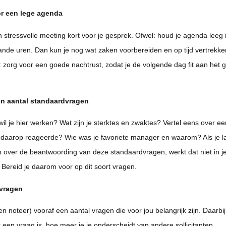
r een lege agenda
 stressvolle meeting kort voor je gesprek. Ofwel: houd je agenda leeg 
nde uren. Dan kun je nog wat zaken voorbereiden en op tijd vertrekke
: zorg voor een goede nachtrust, zodat je de volgende dag fit aan het 
n aantal standaardvragen
l je hier werken? Wat zijn je sterktes en zwaktes? Vertel eens over een
j daarop reageerde? Wie was je favoriete manager en waarom? Als je 
over de beantwoording van deze standaardvragen, werkt dat niet in j
 Bereid je daarom voor op dit soort vragen.
 vragen
n noteer) vooraf een aantal vragen die voor jou belangrijk zijn. Daarbij
 een vraag is, hoe meer je je onderscheidt van andere sollicitanten.