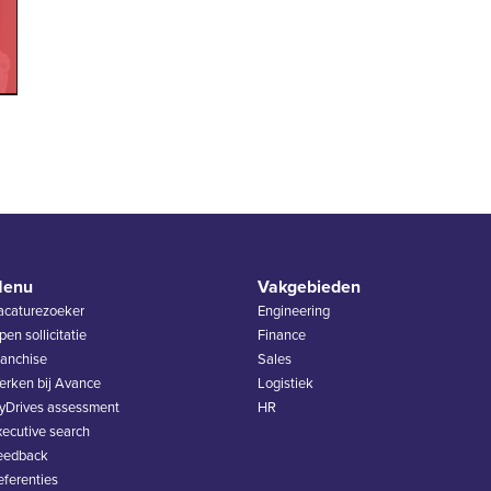
enu
Vakgebieden
acaturezoeker
Engineering
en sollicitatie
Finance
ranchise
Sales
erken bij Avance
Logistiek
yDrives assessment
HR
xecutive search
eedback
eferenties