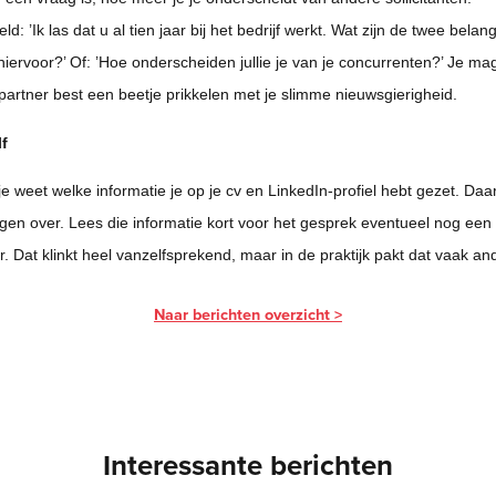
ld: ’Ik las dat u al tien jaar bij het bedrijf werkt. Wat zijn de twee belang
iervoor?’ Of: ’Hoe onderscheiden jullie je van je concurrenten?’ Je mag
artner best een beetje prikkelen met je slimme nieuwsgierigheid.
f
je weet welke informatie je op je cv en LinkedIn-profiel hebt gezet. Daar 
gen over. Lees die informatie kort voor het gesprek eventueel nog een
. Dat klinkt heel vanzelfsprekend, maar in de praktijk pakt dat vaak and
Naar berichten overzicht >
Interessante berichten