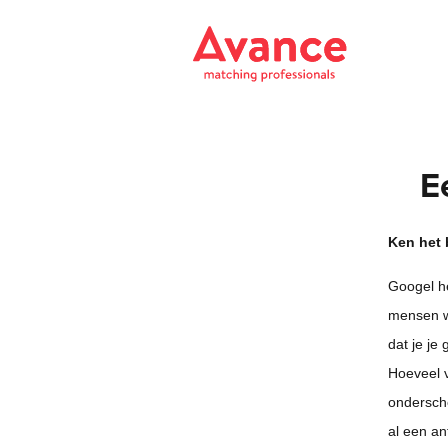
E
Ken het 
Googel he
mensen we
dat je je
Hoeveel v
ondersche
al een an