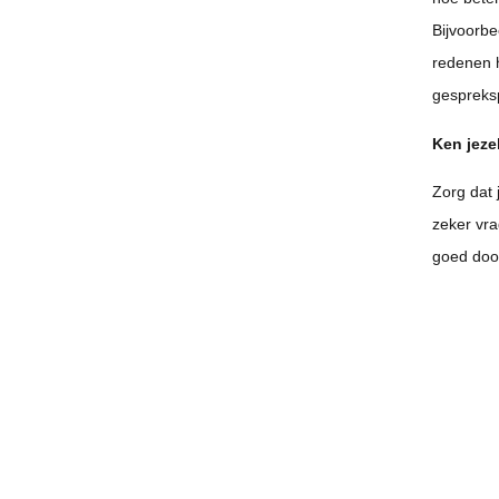
Bijvoorbee
redenen h
gespreksp
Ken jezel
Zorg dat 
zeker vra
goed door