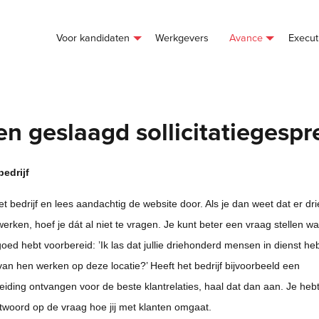
Voor kandidaten
Werkgevers
Avance
Execut
en geslaagd sollicitatiegespr
bedrijf
t bedrijf en lees aandachtig de website door. Als je dan weet dat er d
rken, hoef je dát al niet te vragen. Je kunt beter een vraag stellen waar
 goed hebt voorbereid: ’Ik las dat jullie driehonderd mensen in dienst he
an hen werken op deze locatie?’ Heeft het bedrijf bijvoorbeeld een
iding ontvangen voor de beste klantrelaties, haal dat dan aan. Je heb
twoord op de vraag hoe jij met klanten omgaat.