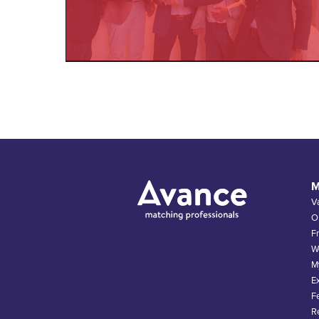
M
V
Op
F
W
M
E
F
R