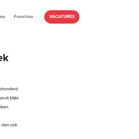
ive
Franchise
VACATURES
ek
riehonderd
uit blijkt
bben.
t dan ook