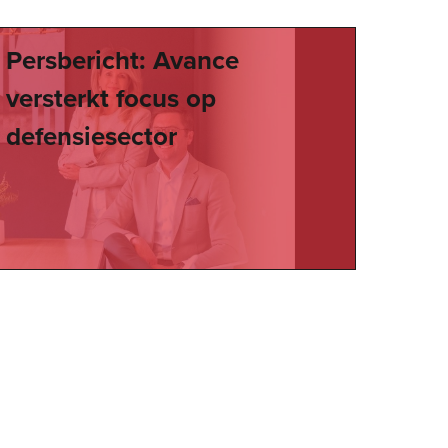
Persbericht: Avance
versterkt focus op
defensiesector