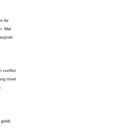
in de
n. Wat
gesprek
 conflict
lang moet
e
 geldt: