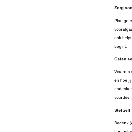
Zorg voo
Plan geen
voorafgaa
ook helpt
begint.
Oefen ee
Waarom wi
en hoe ji
nadenken 
voordeel.
Stel zelf
Bedenk (e
hoe beter