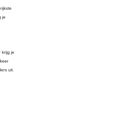
rijkste
 je
krijg je
 keer
ers uit.